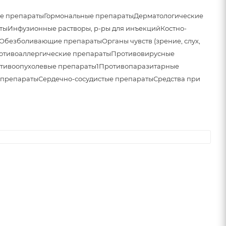
е препараты
Гормональные препараты
Дерматологические
ты
Инфузионные растворы, р-ры для инъекций
Костно-
Обезболивающие препараты
Органы чувств (зрение, слух,
отивоаллергические препараты
Противовирусные
тивоопухолевые препараты1
Противопаразитарные
 препараты
Сердечно-сосудистые препараты
Средства при