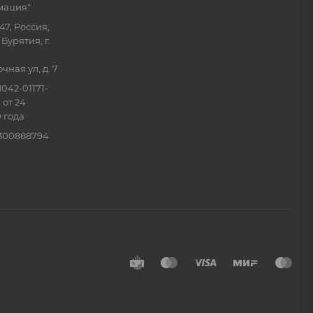
мация"
47, Россия,
Бурятия, г.
ная ул, д. 7
042-01171-
 от 24
 года
0300888794