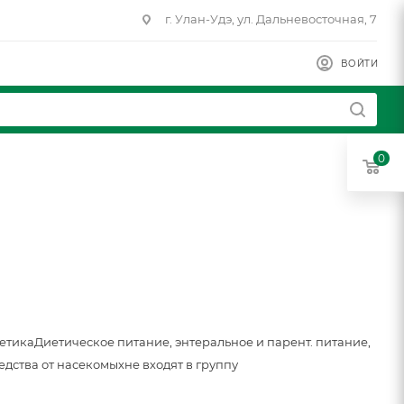
г. Улан-Удэ, ул. Дальневосточная, 7
ВОЙТИ
0
метика
Диетическое питание, энтеральное и парент. питание,
едства от насекомых
не входят в группу