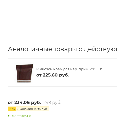
Аналогичные товары с действую
Микозон крем для нар. прим. 2 % 15 г
от
225.60 руб.
от
234.06 руб.
249 руб.
-
6
%
Экономия
14.94 руб.
Достаточно