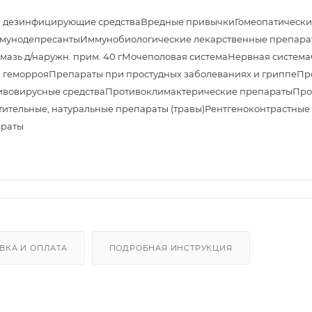
и дезинфицирующие средства
Вредные привычки
Гомеопатически
мунодепресанты
Иммунобиологические лекарственные препара
азь д/наружн. прим. 40 г
Мочеполовая система
Нервная система
 геморроя
Препараты при простудных заболеваниях и гриппе
Пр
ивовирусные средства
Противоклимактерические препараты
Про
тительные, натуральные препараты (травы)
Рентгеноконтрастные
араты
ВКА И ОПЛАТА
ПОДРОБНАЯ ИНСТРУКЦИЯ