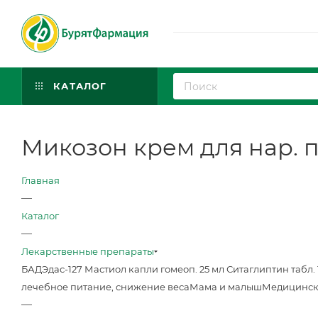
КАТАЛОГ
Микозон крем для нар. пр
Главная
—
Каталог
—
Лекарственные препараты
БАД
Эдас-127 Мастиол капли гомеоп. 25 мл
Ситаглиптин табл. 
лечебное питание, снижение веса
Мама и малыш
Медицинск
—