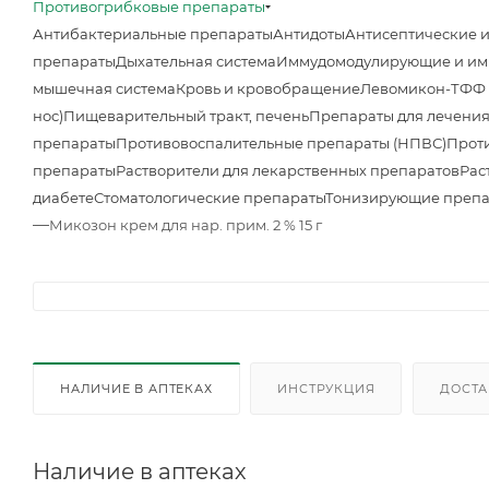
Противогрибковые препараты
Антибактериальные препараты
Антидоты
Антисептические 
препараты
Дыхательная система
Иммудомодулирующие и им
мышечная система
Кровь и кровобращение
Левомикон-ТФФ м
нос)
Пищеварительный тракт, печень
Препараты для лечения
препараты
Противовоспалительные препараты (НПВС)
Прот
препараты
Растворители для лекарственных препаратов
Рас
диабете
Стоматологические препараты
Тонизирующие преп
—
Микозон крем для нар. прим. 2 % 15 г
НАЛИЧИЕ В АПТЕКАХ
ИНСТРУКЦИЯ
ДОСТА
Наличие в аптеках