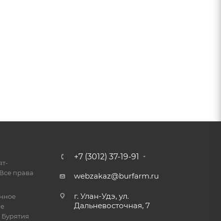
+7 (3012) 37-19-91
ят-
Все права
webzakaz@burfarm.ru
г. Улан-Удэ, ул.
енное
Дальневосточная, 7
ие
 Бурятия