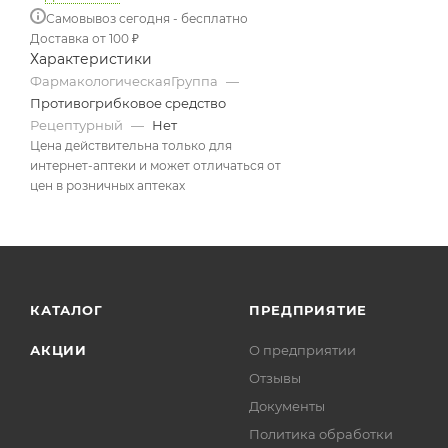
Самовывоз сегодня - бесплатно
Доставка от 100 ₽
Характеристики
ФармакологическаяГруппа
—
Противогрибковое средство
Рецептурный
—
Нет
Цена действительна только для
интернет-аптеки и может отличаться от
цен в розничных аптеках
КАТАЛОГ
ПРЕДПРИЯТИЕ
АКЦИИ
О предприятии
Отзывы
Документы
Политика обработки