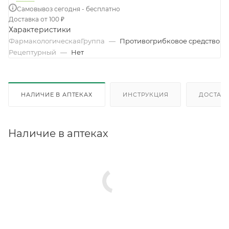
Самовывоз сегодня - бесплатно
Доставка от 100 ₽
Характеристики
ФармакологическаяГруппа
—
Противогрибковое средство
Рецептурный
—
Нет
НАЛИЧИЕ В АПТЕКАХ
ИНСТРУКЦИЯ
ДОСТАВК
Наличие в аптеках