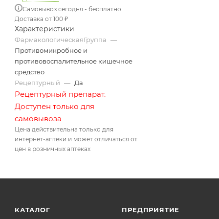
Самовывоз сегодня - бесплатно
Доставка от 100 ₽
Характеристики
ФармакологическаяГруппа
—
Противомикробное и
противовоспалительное кишечное
средство
Рецептурный
—
Да
Рецептурный препарат.
Доступен только для
самовывоза
Цена действительна только для
интернет-аптеки и может отличаться от
цен в розничных аптеках
КАТАЛОГ
ПРЕДПРИЯТИЕ