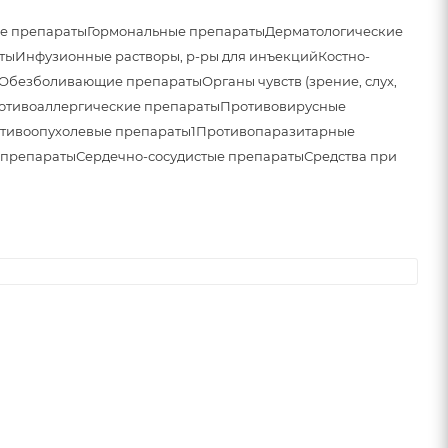
е препараты
Гормональные препараты
Дерматологические
ты
Инфузионные растворы, р-ры для инъекций
Костно-
Обезболивающие препараты
Органы чувств (зрение, слух,
отивоаллергические препараты
Противовирусные
тивоопухолевые препараты1
Противопаразитарные
 препараты
Сердечно-сосудистые препараты
Средства при