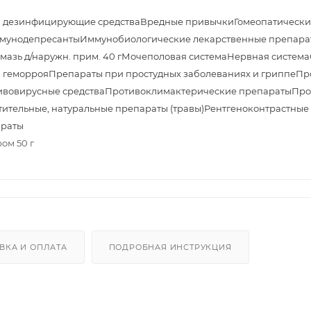
и дезинфицирующие средства
Вредные привычки
Гомеопатически
мунодепресанты
Иммунобиологические лекарственные препара
азь д/наружн. прим. 40 г
Мочеполовая система
Нервная система
 геморроя
Препараты при простудных заболеваниях и гриппе
Пр
ивовирусные средства
Противоклимактерические препараты
Про
тительные, натуральные препараты (травы)
Рентгеноконтрастные
араты
ром 50 г
ВКА И ОПЛАТА
ПОДРОБНАЯ ИНСТРУКЦИЯ