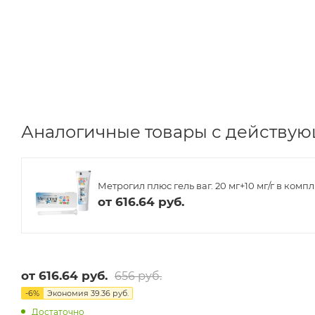
Аналогичные товары с действую
Метрогил плюс гель ваг. 20 мг+10 мг/г в компл
от
616.64 руб.
от
616.64 руб.
656 руб.
-
6
%
Экономия
39.36 руб.
Достаточно