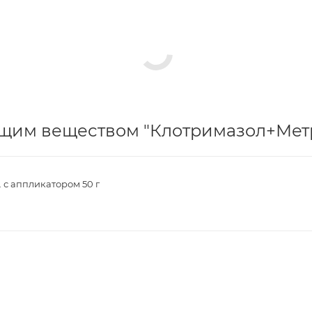
щим веществом "Клотримазол+Метр
. с аппликатором 50 г