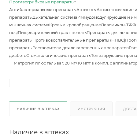
Противогрибковые препараты
Антибактериальные препараты
Антидоты
Антисептические 
препараты
Дыхательная система
Иммудомодулирующие и им
мышечная система
Кровь и кровобращение
Левомикон-ТФФ м
нос)
Пищеварительный тракт, печень
Препараты для лечения
препараты
Противовоспалительные препараты (НПВС)
Прот
препараты
Растворители для лекарственных препаратов
Рас
диабете
Стоматологические препараты
Тонизирующие преп
—
Метрогил плюс гель ваг. 20 мг+10 мг/г в компл. с аппликато
НАЛИЧИЕ В АПТЕКАХ
ИНСТРУКЦИЯ
ДОСТА
Наличие в аптеках