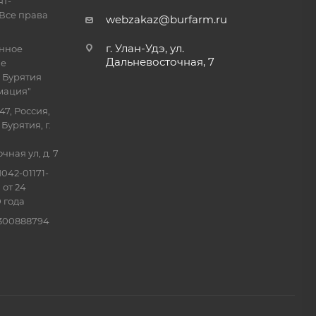
ят-
Все права
webzakaz@burfarm.ru
г. Улан-Удэ, ул.
енное
Дальневосточная, 7
ие
 Бурятия
мация"
47, Россия,
Бурятия, г.
ная ул, д. 7
042-01171-
 от 24
 года
0300888794