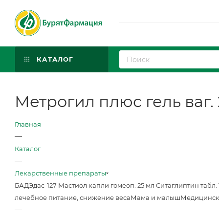
КАТАЛОГ
Метрогил плюс гель ваг. 
Главная
—
Каталог
—
Лекарственные препараты
БАД
Эдас-127 Мастиол капли гомеоп. 25 мл
Ситаглиптин табл. 
лечебное питание, снижение веса
Мама и малыш
Медицинск
—