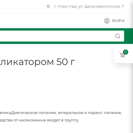
г. Улан-Удэ, ул. Дальневосточная, 7
ВОЙТИ
0
пликатором 50 г
метика
Диетическое питание, энтеральное и парент. питание,
едства от насекомых
не входят в группу