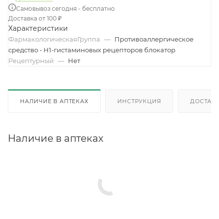
Самовывоз сегодня - бесплатно
Доставка от 100 ₽
Характеристики
ФармакологическаяГруппа
—
Противоаллергическое
средство - H1-гистаминовых рецепторов блокатор
Рецептурный
—
Нет
НАЛИЧИЕ В АПТЕКАХ
ИНСТРУКЦИЯ
ДОСТАВК
Наличие в аптеках