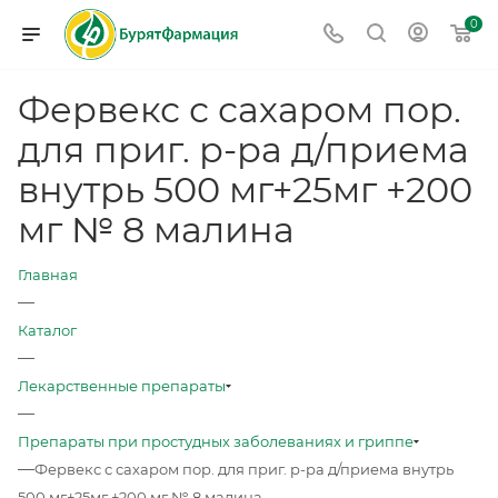
0
Фервекс с сахаром пор.
для приг. р-ра д/приема
внутрь 500 мг+25мг +200
мг № 8 малина
Главная
—
Каталог
—
Лекарственные препараты
—
Препараты при простудных заболеваниях и гриппе
—
Фервекс с сахаром пор. для приг. р-ра д/приема внутрь
500 мг+25мг +200 мг № 8 малина