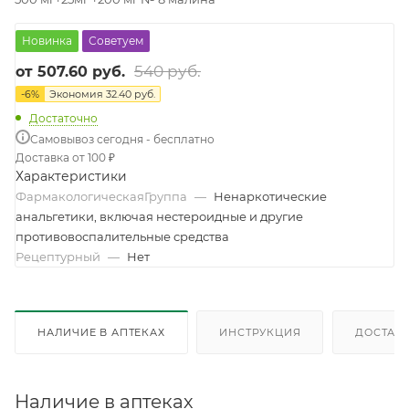
Новинка
Советуем
540 руб.
от
507.60 руб.
-
6
%
Экономия
32.40 руб.
Достаточно
Самовывоз сегодня - бесплатно
Доставка от 100 ₽
Характеристики
ФармакологическаяГруппа
—
Ненаркотические
анальгетики, включая нестероидные и другие
противовоспалительные средства
Рецептурный
—
Нет
НАЛИЧИЕ В АПТЕКАХ
ИНСТРУКЦИЯ
ДОСТАВК
Наличие в аптеках