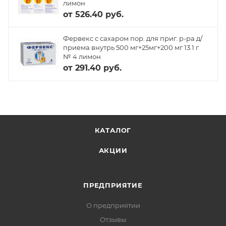
лимон
от
526.40 руб.
Фервекс с сахаром пор. для приг. р-ра д/
приема внутрь 500 мг+25мг+200 мг 13.1 г
№ 4 лимон
от
291.40 руб.
КАТАЛОГ
АКЦИИ
ПРЕДПРИЯТИЕ
О предприятии
Отзывы