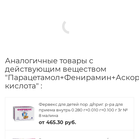
Аналогичные товары с
действующим веществом
"Парацетамол+Фенирамин+Аско
кислота" :
Фервекс для детей пор. д/приг. р-ра для
приема внутрь 0.280 г+0.010 г+0.100 г 3г №
8 малина
от
465.30 руб.