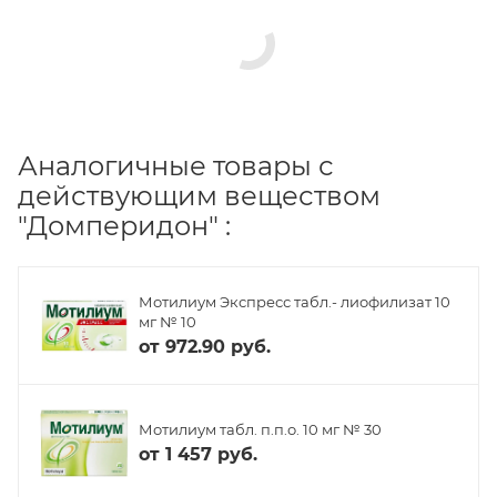
Аналогичные товары с
действующим веществом
"Домперидон" :
Мотилиум Экспресс табл.- лиофилизат 10
мг № 10
от
972.90 руб.
Мотилиум табл. п.п.о. 10 мг № 30
от
1 457 руб.