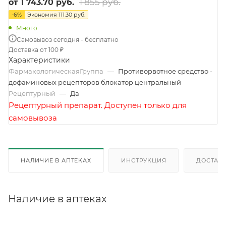
1 855 руб.
от
1 743.70 руб.
-
6
%
Экономия
111.30 руб.
Много
Самовывоз сегодня - бесплатно
Доставка от 100 ₽
Характеристики
ФармакологическаяГруппа
—
Противорвотное средство -
дофаминовых рецепторов блокатор центральный
Рецептурный
—
Да
Рецептурный препарат. Доступен только для
самовывоза
НАЛИЧИЕ В АПТЕКАХ
ИНСТРУКЦИЯ
ДОСТАВК
Наличие в аптеках