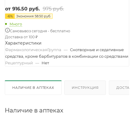
975 руб.
от
916.50 руб.
-
6
%
Экономия
58.50 руб.
Много
Самовывоз сегодня - бесплатно
Доставка от 100 ₽
Характеристики
ФармакологическаяГруппа
—
Снотворные и седативные
средства, кроме барбитуратов в комбинации со средствами
Рецептурный
—
Нет
НАЛИЧИЕ В АПТЕКАХ
ИНСТРУКЦИЯ
ДОСТАВК
Наличие в аптеках