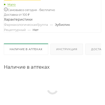
Мало
Самовывоз сегодня - бесплатно
Доставка от 100 ₽
Характеристики
ФармакологическаяГруппа
—
Эубиотик
Рецептурный
—
Нет
НАЛИЧИЕ В АПТЕКАХ
ИНСТРУКЦИЯ
ДОСТАВК
Наличие в аптеках