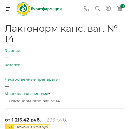
0
Лактонорм капс. ваг. №
14
Главная
—
Каталог
—
Лекарственные препараты
—
Мочеполовая система
—
Лактонорм капс. ваг. № 14
1 293 руб.
от
1 215.42 руб.
-
6
%
Экономия
77.58 руб.