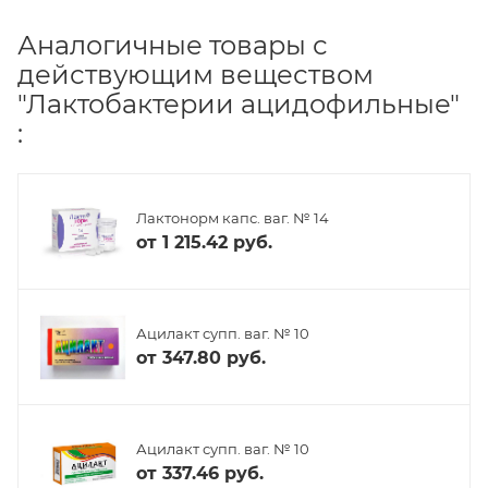
Аналогичные товары с
действующим веществом
"Лактобактерии ацидофильные"
:
Лактонорм капс. ваг. № 14
от
1 215.42 руб.
Ацилакт супп. ваг. № 10
от
347.80 руб.
Ацилакт супп. ваг. № 10
от
337.46 руб.