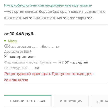
Иммунобиологические лекарственные препараты
—
Аллерген пыльцы березы Сталораль капли подъязычные
10 ИР/мл 10 мл №1; 300 ИР/мл 10 мл №2; дозаторы №3
от
10 448 руб.
Мало
Самовывоз сегодня - бесплатно
Доставка от 100 ₽
Характеристики
ФармакологическаяГруппа
—
МИБП - аллерген
Рецептурный
—
Да
Рецептурный препарат. Доступен только для
самовывоза
НАЛИЧИЕ В АПТЕКАХ
ИНСТРУКЦИЯ
ДОСТАВК