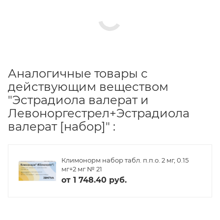
Аналогичные товары с
действующим веществом
"Эстрадиола валерат и
Левоноргестрел+Эстрадиола
валерат [набор]" :
Климонорм набор табл. п.п.о. 2 мг, 0.15
мг+2 мг № 21
от
1 748.40 руб.