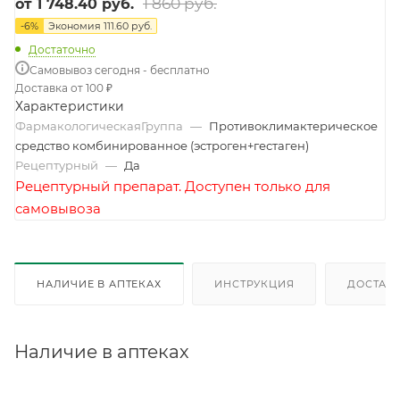
1 860 руб.
от
1 748.40 руб.
-
6
%
Экономия
111.60 руб.
Достаточно
Самовывоз сегодня - бесплатно
Доставка от 100 ₽
Характеристики
ФармакологическаяГруппа
—
Противоклимактерическое
средство комбинированное (эстроген+гестаген)
Рецептурный
—
Да
Рецептурный препарат. Доступен только для
самовывоза
НАЛИЧИЕ В АПТЕКАХ
ИНСТРУКЦИЯ
ДОСТАВК
Наличие в аптеках