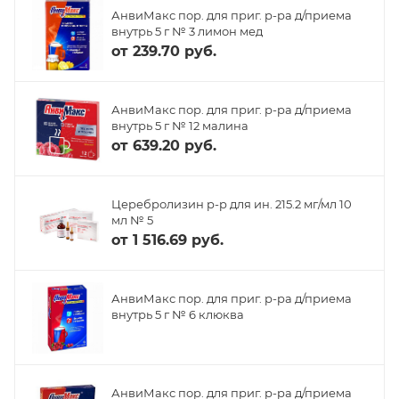
АнвиМакс пор. для приг. р-ра д/приема
внутрь 5 г № 3 лимон мед
от
239.70 руб.
АнвиМакс пор. для приг. р-ра д/приема
внутрь 5 г № 12 малина
от
639.20 руб.
Церебролизин р-р для ин. 215.2 мг/мл 10
мл № 5
от
1 516.69 руб.
АнвиМакс пор. для приг. р-ра д/приема
внутрь 5 г № 6 клюква
АнвиМакс пор. для приг. р-ра д/приема