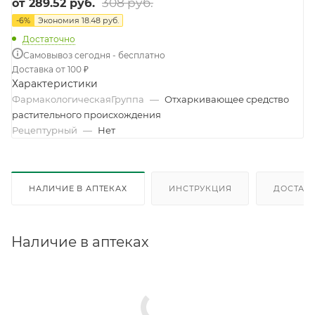
308 руб.
от
289.52 руб.
-
6
%
Экономия
18.48 руб.
Достаточно
Самовывоз сегодня - бесплатно
Доставка от 100 ₽
Характеристики
ФармакологическаяГруппа
—
Отхаркивающее средство
растительного происхождения
Рецептурный
—
Нет
НАЛИЧИЕ В АПТЕКАХ
ИНСТРУКЦИЯ
ДОСТАВК
Наличие в аптеках