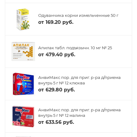
Одуванчика корни измельченные 50 г
от
169.20 руб.
Апилак табл. подъязычн. 10 мг № 25
от
479.40 руб.
АнвиМакс пор. для приг. р-ра д/приема
внутрь 5 г № 12 клюква
от
629.80 руб.
АнвиМакс пор. для приг. р-ра д/приема
внутрь 5 г № 12 малина
от
633.56 руб.