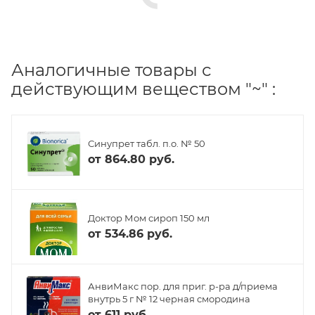
Аналогичные товары с
действующим веществом "~" :
Синупрет табл. п.о. № 50
от
864.80 руб.
Доктор Мом сироп 150 мл
от
534.86 руб.
АнвиМакс пор. для приг. р-ра д/приема
внутрь 5 г № 12 черная смородина
от
611 руб.