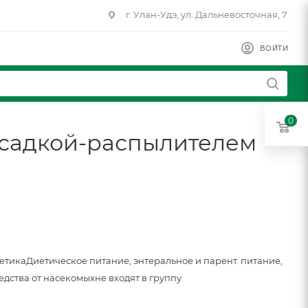
г. Улан-Удэ, ул. Дальневосточная, 7
ВОЙТИ
0
насадкой-распылителем
метика
Диетическое питание, энтеральное и парент. питание,
едства от насекомых
не входят в группу