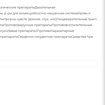
огические препараты
Дыхательная
ы, р-ры для инъекций
Костно-мышечная система
Кровь и
ты
Органы чувств (зрение, слух, нос)
Пищеварительный тракт,
ты
Противовирусные препараты
Противовоспалительные
пухолевые препараты1
Противопаразитарные
 препараты
Сердечно-сосудистые препараты
Средства при