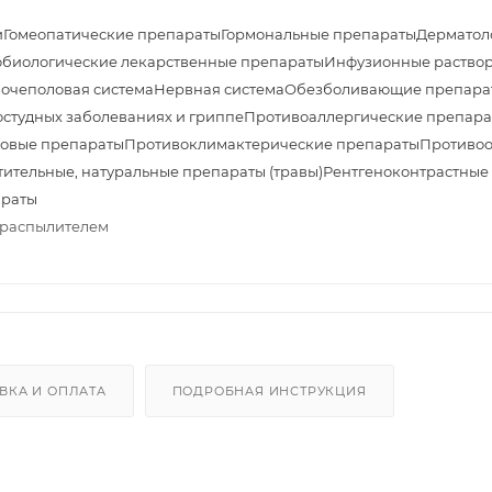
и
Гомеопатические препараты
Гормональные препараты
Дерматол
биологические лекарственные препараты
Инфузионные раствор
очеполовая система
Нервная система
Обезболивающие препара
студных заболеваниях и гриппе
Противоаллергические препара
овые препараты
Противоклимактерические препараты
Противоо
тительные, натуральные препараты (травы)
Рентгеноконтрастные
араты
й-распылителем
ВКА И ОПЛАТА
ПОДРОБНАЯ ИНСТРУКЦИЯ