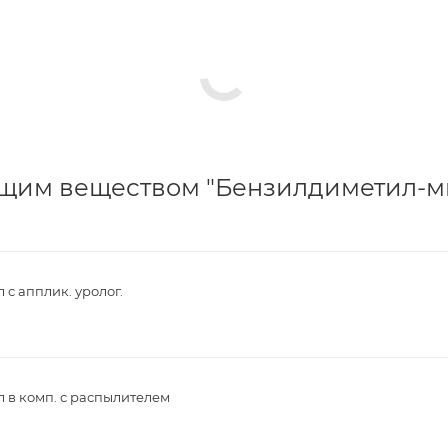
ющим веществом "Бензилдиметил-
 с апплик. уролог.
л в комп. с распылителем