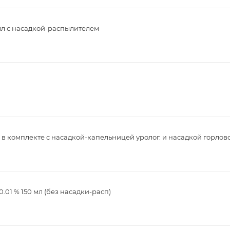
 мл с насадкой-распылителем
л в комплекте с насадкой-капельницей уролог. и насадкой горлов
.01 % 150 мл (без насадки-расп)