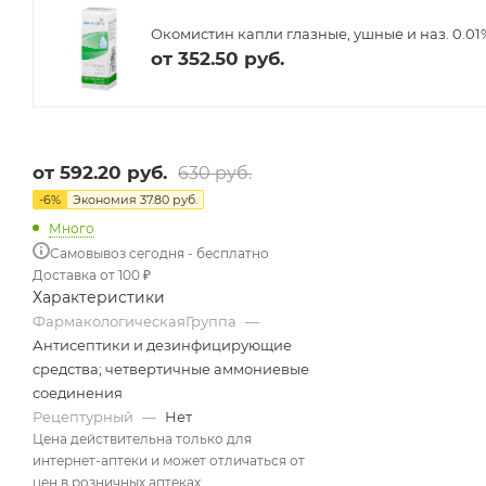
Окомистин капли глазные, ушные и наз. 0.01
от
352.50 руб.
от
592.20 руб.
630 руб.
-
6
%
Экономия
37.80 руб.
Много
Самовывоз сегодня - бесплатно
Доставка от 100 ₽
Характеристики
ФармакологическаяГруппа
—
Антисептики и дезинфицирующие
средства; четвертичные аммониевые
соединения
Рецептурный
—
Нет
Цена действительна только для
интернет-аптеки и может отличаться от
цен в розничных аптеках