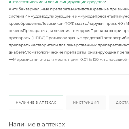
Антисептические и дезинфицирующие средства
Антибактериальные препараты
Антидоты
Вредные привычк
система
Иммудомодулирующие и иммунодепресанты
Иммуно
кровобращение
Левомикон-ТФФ мазь д/наружн. прим. 40 г
М
печень
Препараты для лечения геморроя
Препараты при про
препараты (НПВС)
Противовирусные средства
Противогрибк
препараты
Растворители для лекарственных препаратов
Рас
диабете
Стоматологические препараты
Тонизирующие преп
—
Мирамистин р-р для местн. прим. 0.01 % 150 мл с насадко
НАЛИЧИЕ В АПТЕКАХ
ИНСТРУКЦИЯ
ДОСТА
Наличие в аптеках