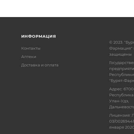
ИНФОРМАЦИЯ
© 2023. "Бур
Контакты
Фармация" 
защищены
Аптеки
Государств
Доставка и оплата
предприят
Республики
"Бурят-Фар
Адрес: 6700
Республика 
Улан-Удэ,
Дальневосточ
Лицензия: Л
03/00269441
января 2020