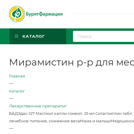
КАТАЛОГ
Мирамистин р-р для мест
Главная
—
Каталог
—
Лекарственные препараты
БАД
Эдас-127 Мастиол капли гомеоп. 25 мл
Ситаглиптин табл. 
лечебное питание, снижение веса
Мама и малыш
Медицинск
—