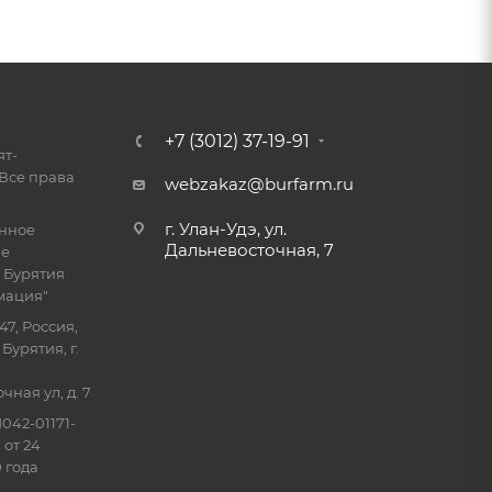
+7 (3012) 37-19-91
ят-
Все права
webzakaz@burfarm.ru
г. Улан-Удэ, ул.
енное
Дальневосточная, 7
ие
 Бурятия
мация"
47, Россия,
Бурятия, г.
ная ул, д. 7
042-01171-
 от 24
 года