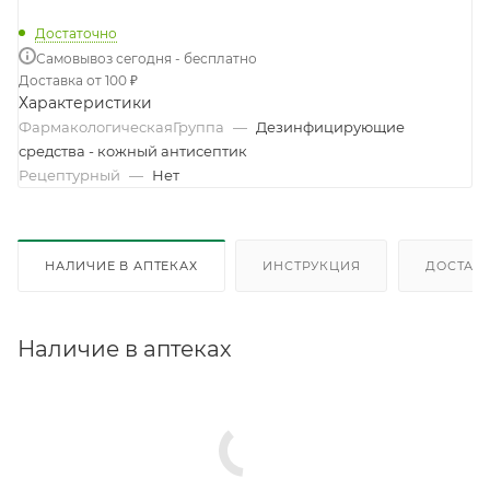
Достаточно
Самовывоз сегодня - бесплатно
Доставка от 100 ₽
Характеристики
ФармакологическаяГруппа
—
Дезинфицирующие
средства - кожный антисептик
Рецептурный
—
Нет
НАЛИЧИЕ В АПТЕКАХ
ИНСТРУКЦИЯ
ДОСТАВК
Наличие в аптеках