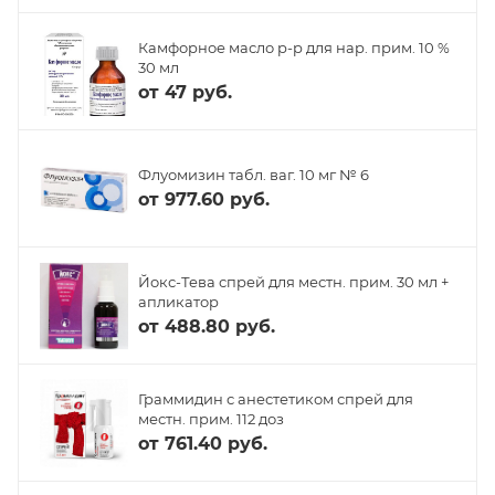
Камфорное масло р-р для нар. прим. 10 %
30 мл
от
47 руб.
Флуомизин табл. ваг. 10 мг № 6
от
977.60 руб.
Йокс-Тева спрей для местн. прим. 30 мл +
апликатор
от
488.80 руб.
Граммидин с анестетиком спрей для
местн. прим. 112 доз
от
761.40 руб.