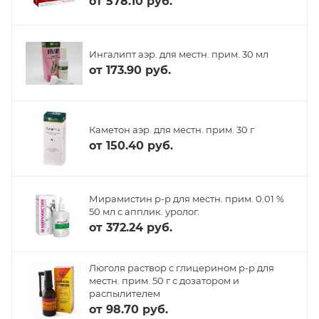
от
578.10 руб.
Ингалипт аэр. для местн. прим. 30 мл
от
173.90 руб.
Каметон аэр. для местн. прим. 30 г
от
150.40 руб.
Мирамистин р-р для местн. прим. 0.01 %
50 мл с апплик. уролог.
от
372.24 руб.
Люголя раствор с глицерином р-р для
местн. прим. 50 г с дозатором и
распылителем
от
98.70 руб.