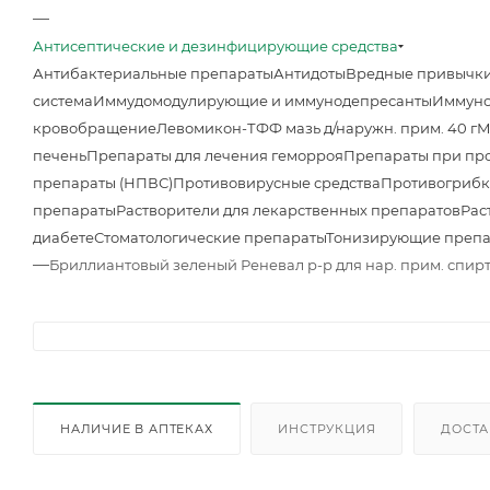
—
Антисептические и дезинфицирующие средства
Антибактериальные препараты
Антидоты
Вредные привычк
система
Иммудомодулирующие и иммунодепресанты
Иммуно
кровобращение
Левомикон-ТФФ мазь д/наружн. прим. 40 г
М
печень
Препараты для лечения геморроя
Препараты при про
препараты (НПВС)
Противовирусные средства
Противогрибк
препараты
Растворители для лекарственных препаратов
Рас
диабете
Стоматологические препараты
Тонизирующие преп
—
Бриллиантовый зеленый Реневал р-р для нар. прим. спирт. 
НАЛИЧИЕ В АПТЕКАХ
ИНСТРУКЦИЯ
ДОСТА