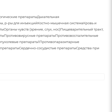
огические препараты
Дыхательная
ы, р-ры для инъекций
Костно-мышечная система
Кровь и
ты
Органы чувств (зрение, слух, нос)
Пищеварительный тракт,
ты
Противовирусные препараты
Противовоспалительные
пухолевые препараты1
Противопаразитарные
 препараты
Сердечно-сосудистые препараты
Средства при