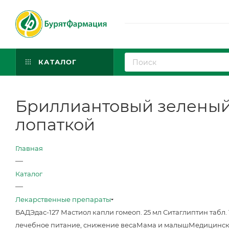
КАТАЛОГ
Бриллиантовый зеленый Р
лопаткой
Главная
—
Каталог
—
Лекарственные препараты
БАД
Эдас-127 Мастиол капли гомеоп. 25 мл
Ситаглиптин табл. 
лечебное питание, снижение веса
Мама и малыш
Медицинск