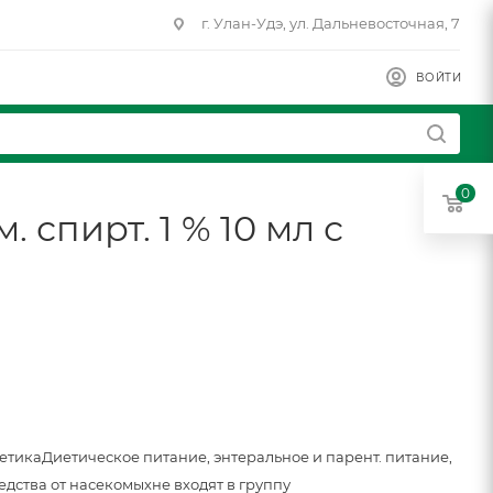
г. Улан-Удэ, ул. Дальневосточная, 7
ВОЙТИ
0
спирт. 1 % 10 мл с
метика
Диетическое питание, энтеральное и парент. питание,
едства от насекомых
не входят в группу