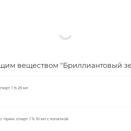
щим веществом "Бриллиантовый зе
ирт. 1 % 25 мл
прим. спирт. 1 % 10 мл с лопаткой