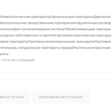
и
Гомеопатические препараты
Гормональные препараты
Дерматол
биологические лекарственные препараты
Инфузионные раствор
очеполовая система
Нервная система
Обезболивающие препара
студных заболеваниях и гриппе
Противоаллергические препара
овые препараты
Противоклимактерические препараты
Противоо
тительные, натуральные препараты (травы)
Рентгеноконтрастные
араты
1 % 10 мл с лопаткой
ВКА И ОПЛАТА
ПОДРОБНАЯ ИНСТРУКЦИЯ