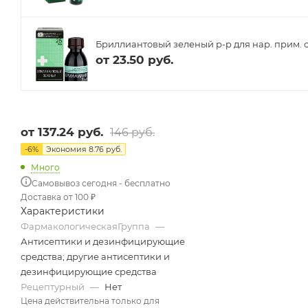
Бриллиантовый зеленый р-р для нар. прим. сп
от
23.50 руб.
от
137.24 руб.
146 руб.
-
6
%
Экономия
8.76 руб.
Много
Самовывоз сегодня - бесплатно
Доставка от 100 ₽
Характеристики
ФармакологическаяГруппа
—
Антисептики и дезинфицирующие
средства; другие антисептики и
дезинфицирующие средства
Рецептурный
—
Нет
Цена действительна только для