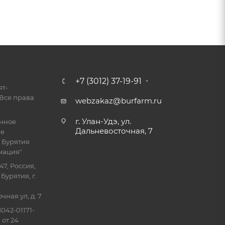
+7 (3012) 37-19-91
ят-
Все права
webzakaz@burfarm.ru
г. Улан-Удэ, ул.
енное
Дальневосточная, 7
ие
 Бурятия
мация"
47, Россия,
Бурятия, г.
ная ул, д. 7
042-01171-
 от 24