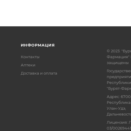
ИНФОРМАЦИЯ
© 2023. "Бур
Контакты
Фармация" 
защищены
Аптеки
Государств
Доставка и оплата
предприят
Республики
"Бурят-Фар
Адрес: 6700
Республика 
Улан-Удэ,
Дальневосточ
Лицензия: Л
03/00269441