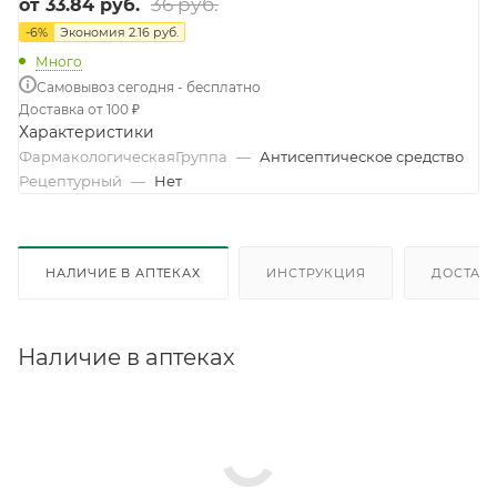
36 руб.
от
33.84 руб.
-
6
%
Экономия
2.16 руб.
Много
Самовывоз сегодня - бесплатно
Доставка от 100 ₽
Характеристики
ФармакологическаяГруппа
—
Антисептическое средство
Рецептурный
—
Нет
НАЛИЧИЕ В АПТЕКАХ
ИНСТРУКЦИЯ
ДОСТАВК
Наличие в аптеках