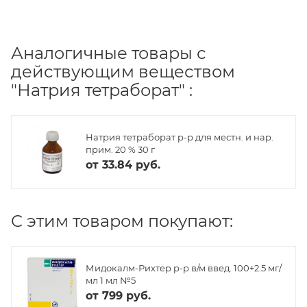
Аналогичные товары с
действующим веществом
"Натрия тетраборат" :
Натрия тетраборат р-р для местн. и нар.
прим. 20 % 30 г
от
33.84 руб.
C этим товаром покупают:
Мидокалм-Рихтер р-р в/м введ. 100+2.5 мг/
мл 1 мл №5
от
799 руб.