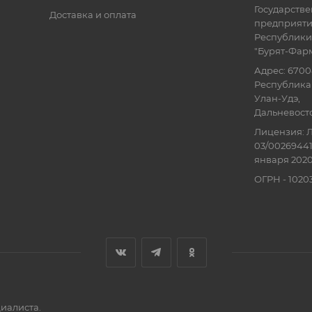
Государств
Доставка и оплата
предприят
Республики
"Бурят-Фар
Адрес: 6700
Республика 
Улан-Удэ,
Дальневосточ
Лицензия: Л
03/00269441
января 2020
ОГРН - 102
иалиста.