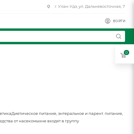
г. Улан-Удэ, ул. Дальневосточная, 7
ВОЙТИ
0
метика
Диетическое питание, энтеральное и парент. питание,
едства от насекомых
не входят в группу