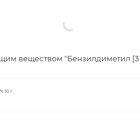
ющим веществом "Бензилдиметил [3
% 30 г