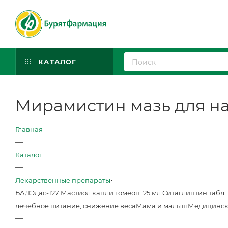
КАТАЛОГ
Мирамистин мазь для нар.
Главная
—
Каталог
—
Лекарственные препараты
БАД
Эдас-127 Мастиол капли гомеоп. 25 мл
Ситаглиптин табл. 
лечебное питание, снижение веса
Мама и малыш
Медицинск
—