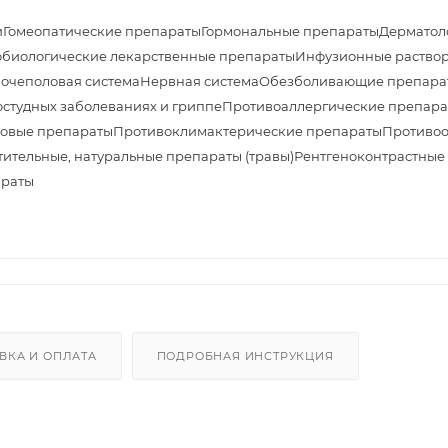
и
Гомеопатические препараты
Гормональные препараты
Дерматол
биологические лекарственные препараты
Инфузионные раствор
очеполовая система
Нервная система
Обезболивающие препара
студных заболеваниях и гриппе
Противоаллергические препара
овые препараты
Противоклимактерические препараты
Противоо
тительные, натуральные препараты (травы)
Рентгеноконтрастные
араты
ВКА И ОПЛАТА
ПОДРОБНАЯ ИНСТРУКЦИЯ