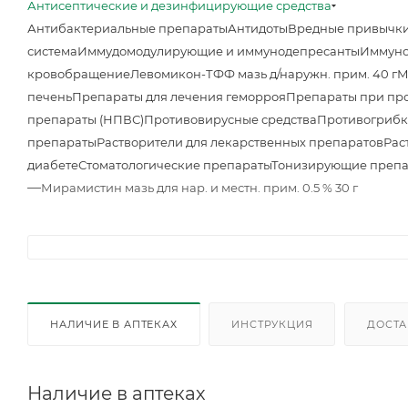
Антисептические и дезинфицирующие средства
Антибактериальные препараты
Антидоты
Вредные привычк
система
Иммудомодулирующие и иммунодепресанты
Иммуно
кровобращение
Левомикон-ТФФ мазь д/наружн. прим. 40 г
М
печень
Препараты для лечения геморроя
Препараты при про
препараты (НПВС)
Противовирусные средства
Противогрибк
препараты
Растворители для лекарственных препаратов
Рас
диабете
Стоматологические препараты
Тонизирующие преп
—
Мирамистин мазь для нар. и местн. прим. 0.5 % 30 г
НАЛИЧИЕ В АПТЕКАХ
ИНСТРУКЦИЯ
ДОСТА
Наличие в аптеках