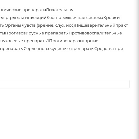
огические препараты
Дыхательная
ы, р-ры для инъекций
Костно-мышечная система
Кровь и
ты
Органы чувств (зрение, слух, нос)
Пищеварительный тракт,
ты
Противовирусные препараты
Противовоспалительные
пухолевые препараты1
Противопаразитарные
 препараты
Сердечно-сосудистые препараты
Средства при