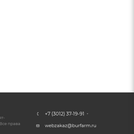
+7 (3012) 37-19-91
ят-
Все права
webzakaz@burfarm.ru