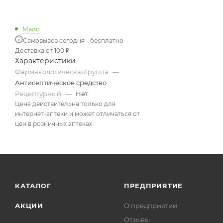
Мало
Самовывоз сегодня - бесплатно
Доставка от 100 ₽
Характеристики
ФармакологическаяГруппа
—
Антисептическое средство
Рецептурный
—
Нет
Цена действительна только для
интернет-аптеки и может отличаться от
цен в розничных аптеках
КАТАЛОГ
ПРЕДПРИЯТИЕ
АКЦИИ
О предприятии
Отзывы