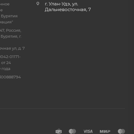
г. Улан-Удэ, ул.
енное
Дальневосточная, 7
ие
 Бурятия
мация"
47, Россия,
Бурятия, г.
ная ул, д. 7
042-01171-
 от 24
 года
0300888794