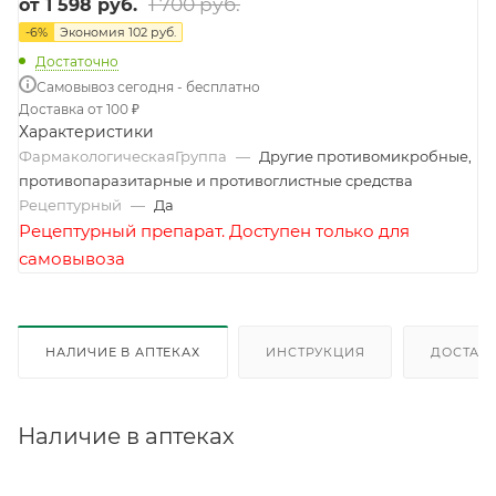
1 700 руб.
от
1 598 руб.
-
6
%
Экономия
102 руб.
Достаточно
Самовывоз сегодня - бесплатно
Доставка от 100 ₽
Характеристики
ФармакологическаяГруппа
—
Другие противомикробные,
противопаразитарные и противоглистные средства
Рецептурный
—
Да
Рецептурный препарат. Доступен только для
самовывоза
НАЛИЧИЕ В АПТЕКАХ
ИНСТРУКЦИЯ
ДОСТАВК
Наличие в аптеках