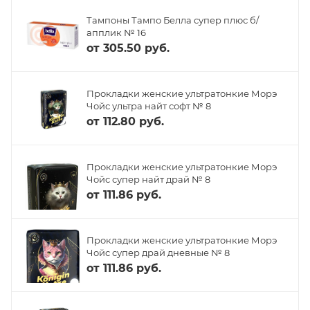
Тампоны Тампо Белла супер плюс б/
апплик № 16
от
305.50 руб.
Прокладки женские ультратонкие Морэ
Чойс ультра найт софт № 8
от
112.80 руб.
Прокладки женские ультратонкие Морэ
Чойс супер найт драй № 8
от
111.86 руб.
Прокладки женские ультратонкие Морэ
Чойс супер драй дневные № 8
от
111.86 руб.