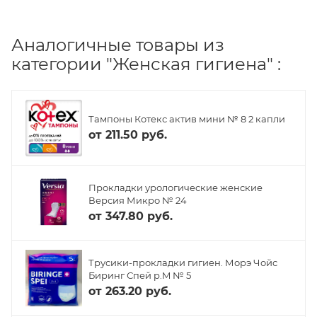
Аналогичные товары из
категории "Женская гигиена" :
Тампоны Котекс актив мини № 8 2 капли
от
211.50 руб.
Прокладки урологические женские
Версия Микро № 24
от
347.80 руб.
Трусики-прокладки гигиен. Морэ Чойс
Биринг Спей р.M № 5
от
263.20 руб.