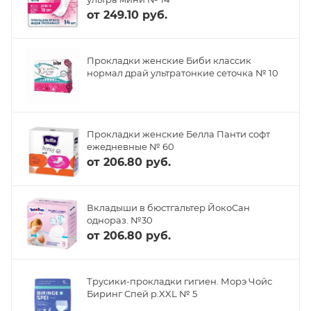
от
249.10 руб.
Прокладки женские Биби классик
нормал драй ультратонкие сеточка № 10
Прокладки женские Белла Панти софт
ежедневные № 60
от
206.80 руб.
Вкладыши в бюстгальтер ЙокоСан
однораз. №30
от
206.80 руб.
Трусики-прокладки гигиен. Морэ Чойс
Биринг Спей р.XXL № 5