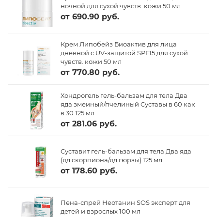
ночной для сухой чувств. кожи 50 мл
от
690.90 руб.
Крем Липобейз Биоактив для лица
дневной с UV-защитой SPF15 для сухой
чувств. кожи 50 мл
от
770.80 руб.
Хондрогель гель-бальзам для тела Два
яда змеиный/пчелиный Суставы в 60 как
в 30 125 мл
от
281.06 руб.
Суставит гель-бальзам для тела Два яда
(яд скорпиона/яд гюрзы) 125 мл
от
178.60 руб.
Пена-спрей Неотанин SOS эксперт для
детей и взрослых 100 мл