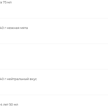
а 75 мл
40 г нежная мята
40 г нейтральный вкус
4 лет 50 мл