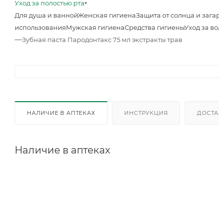
Уход за полостью рта
Для душа и ванной
Женская гигиена
Защита от солнца и зага
использования
Мужская гигиена
Средства гигиены
Уход за в
—
Зубная паста Пародонтакс 75 мл экстракты трав
НАЛИЧИЕ В АПТЕКАХ
ИНСТРУКЦИЯ
ДОСТА
Наличие в аптеках