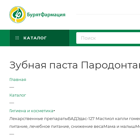
КАТАЛОГ
Зубная паста Пародонтак
Главная
—
Каталог
—
Гигиена и косметика
Лекарственные препараты
БАД
Эдас-127 Мастиол капли гоме
питание, лечебное питание, снижение веса
Мама и малыш
М
—