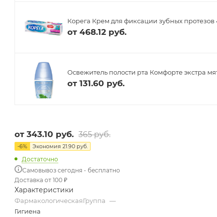
Корега Крем для фиксации зубных протезов 
от
468.12 руб.
Освежитель полости рта Комфорте экстра мят
от
131.60 руб.
от
343.10 руб.
365 руб.
-
6
%
Экономия
21.90 руб.
Достаточно
Самовывоз сегодня - бесплатно
Доставка от 100 ₽
Характеристики
ФармакологическаяГруппа
—
Гигиена