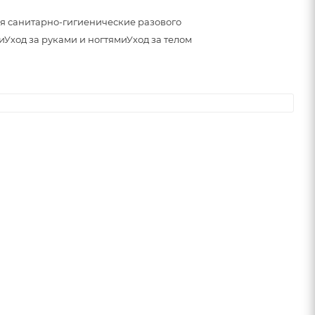
я санитарно-гигиенические разового
и
Уход за руками и ногтями
Уход за телом