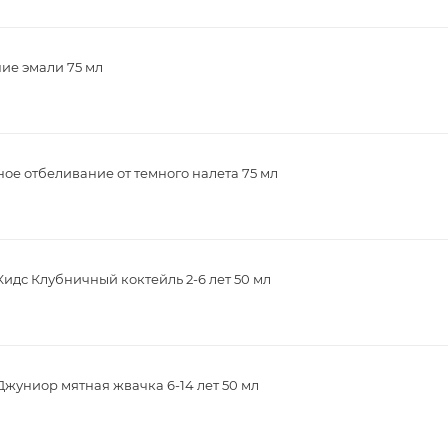
ие эмали 75 мл
ое отбеливание от темного налета 75 мл
дс Клубничный коктейль 2-6 лет 50 мл
жуниор мятная жвачка 6-14 лет 50 мл