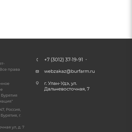
+7 (3012) 37-19-91
ят-
Все права
webzakaz@burfarm.ru
г. Улан-Удэ, ул.
енное
Дальневосточная, 7
ие
 Бурятия
мация"
47, Россия,
Бурятия, г.
ная ул, д. 7