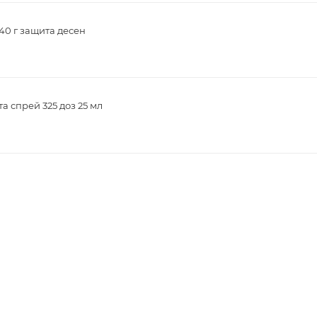
40 г защита десен
а спрей 325 доз 25 мл