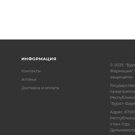
ИНФОРМАЦИЯ
© 2023. "Бур
Контакты
Фармация" 
защищены
Аптеки
Государств
Доставка и оплата
предприят
Республики
"Бурят-Фар
Адрес: 6700
Республика 
Улан-Удэ,
Дальневосточ