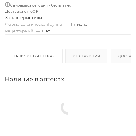
Самовывоз сегодня - бесплатно
Доставка от 100 ₽
Характеристики
ФармакологическаяГруппа
—
Гигиена
Рецептурный
—
Нет
НАЛИЧИЕ В АПТЕКАХ
ИНСТРУКЦИЯ
ДОСТАВК
Наличие в аптеках