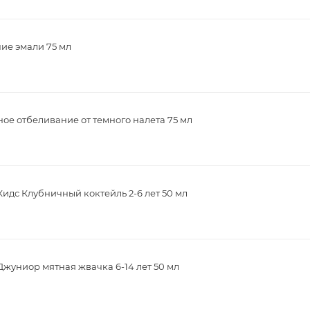
ие эмали 75 мл
ое отбеливание от темного налета 75 мл
дс Клубничный коктейль 2-6 лет 50 мл
жуниор мятная жвачка 6-14 лет 50 мл