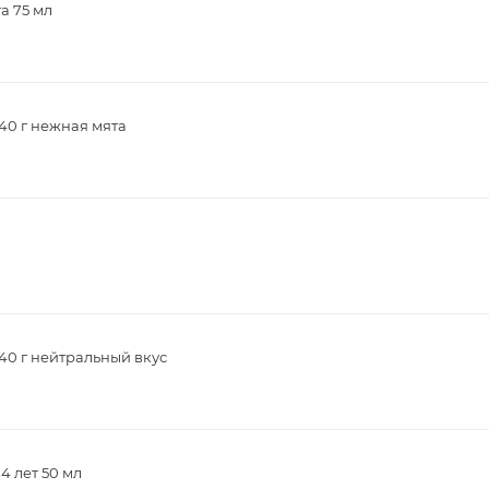
а 75 мл
40 г нежная мята
40 г нейтральный вкус
4 лет 50 мл