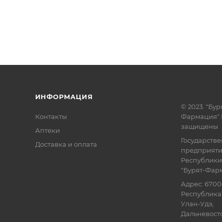
ИНФОРМАЦИЯ
© 2023. "Бур
Контакты
Фармация" 
защищены
Аптеки
Государств
Доставка и оплата
предприят
Республики
"Бурят-Фар
Адрес: 6700
Республика 
Улан-Удэ,
Дальневосточ