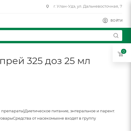
г. Улан-Удэ, ул. Дальневосточная, 7
ВОЙТИ
0
рей 325 доз 25 мл
 препараты)
Диетическое питание, энтеральное и парент.
товары
Средства от насекомых
не входят в группу