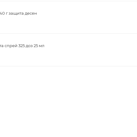
40 г защита десен
а спрей 325 доз 25 мл