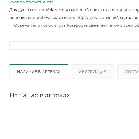
Уход за полостью рта
Для душа и ванной
Женская гигиена
Защита от солнца и зага
использования
Мужская гигиена
Средства гигиены
Уход за в
—
Освежитель полости рта Комфорте свежий лимон спрей 325
НАЛИЧИЕ В АПТЕКАХ
ИНСТРУКЦИЯ
ДОСТА
Наличие в аптеках