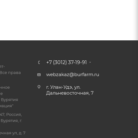
+7 (3012) 37-19-91
ят-
Все права
webzakaz@burfarm.ru
г. Улан-Удэ, ул.
енное
Дальневосточная, 7
ие
 Бурятия
мация"
47, Россия,
Бурятия, г.
ная ул, д. 7