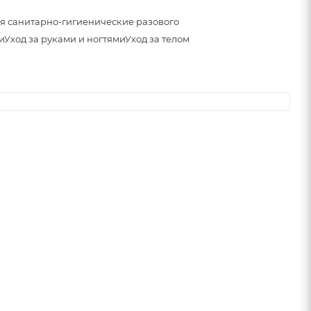
я санитарно-гигиенические разового
и
Уход за руками и ногтями
Уход за телом