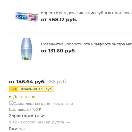
Корега Крем для фиксации зубных протезов 
от
468.12 руб.
Освежитель полости рта Комфорте экстра мят
от
131.60 руб.
от
146.64 руб.
156 руб.
-
6
%
Экономия
9.36 руб.
Достаточно
Самовывоз сегодня - бесплатно
Доставка от 100 ₽
Характеристики
ФармакологическаяГруппа
—
Гигиена