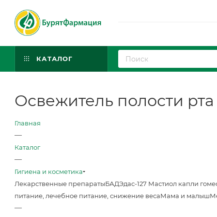
КАТАЛОГ
Освежитель полости рта
Главная
—
Каталог
—
Гигиена и косметика
Лекарственные препараты
БАД
Эдас-127 Мастиол капли гоме
питание, лечебное питание, снижение веса
Мама и малыш
М
—