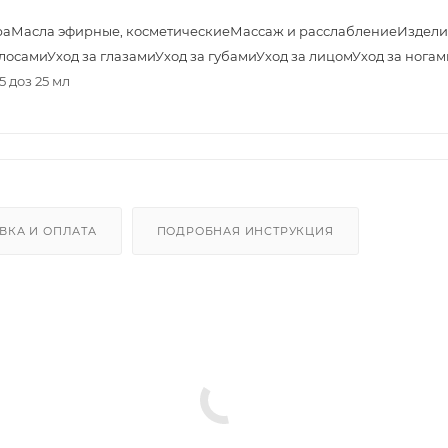
ра
Масла эфирные, косметические
Массаж и расслабление
Издели
олосами
Уход за глазами
Уход за губами
Уход за лицом
Уход за ногам
 доз 25 мл
ВКА И ОПЛАТА
ПОДРОБНАЯ ИНСТРУКЦИЯ