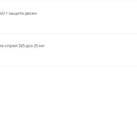
40 г защита десен
а спрей 325 доз 25 мл