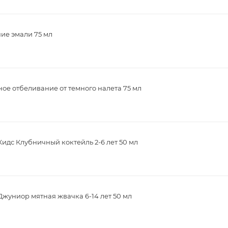
ие эмали 75 мл
ое отбеливание от темного налета 75 мл
дс Клубничный коктейль 2-6 лет 50 мл
жуниор мятная жвачка 6-14 лет 50 мл