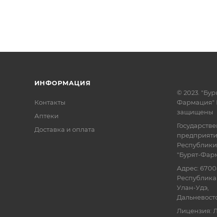
ИНФОРМАЦИЯ
© 2023. "Бур
Контакты
Фармация" 
защищены
Аптеки
Государств
Доставка и оплата
предприят
Республики
"Бурят-Фар
Адрес: 6700
Республика 
Улан-Удэ,
Дальневосточ
Лицензия: Л