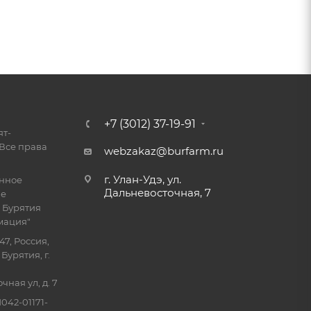
+7 (3012) 37-19-91
ят-
Все права
webzakaz@burfarm.ru
г. Улан-Удэ, ул.
енное
Дальневосточная, 7
ие
 Бурятия
мация"
47, Россия,
Бурятия, г.
ная ул, д. 7
042-01171-