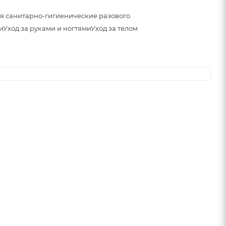
я санитарно-гигиенические разового
и
Уход за руками и ногтями
Уход за телом