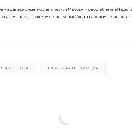
ра
Масла эфирные, косметические
Массаж и расслабление
Издели
олосами
Уход за глазами
Уход за губами
Уход за лицом
Уход за ногам
ВКА И ОПЛАТА
ПОДРОБНАЯ ИНСТРУКЦИЯ