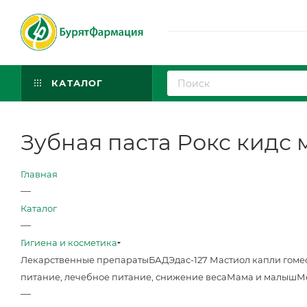
КАТАЛОГ
Зубная паста Рокс кидс 
Главная
—
Каталог
—
Гигиена и косметика
Лекарственные препараты
БАД
Эдас-127 Мастиол капли гоме
питание, лечебное питание, снижение веса
Мама и малыш
М
—