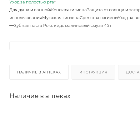
Уход за полостью рта
Для душа и ванной
Женская гигиена
Защита от солнца и зага
использования
Мужская гигиена
Средства гигиены
Уход за в
—
Зубная паста Рокс кидс малиновый смузи 45 г
НАЛИЧИЕ В АПТЕКАХ
ИНСТРУКЦИЯ
ДОСТА
Наличие в аптеках