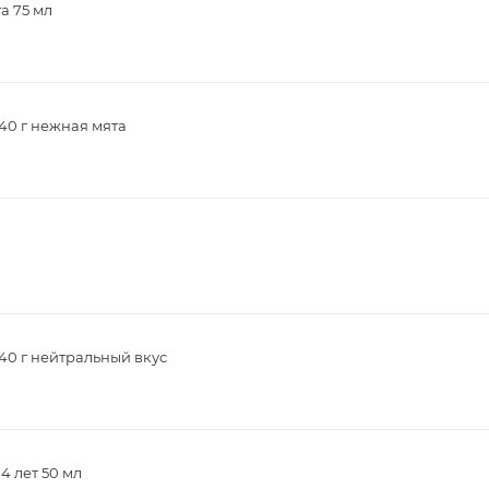
а 75 мл
40 г нежная мята
40 г нейтральный вкус
4 лет 50 мл