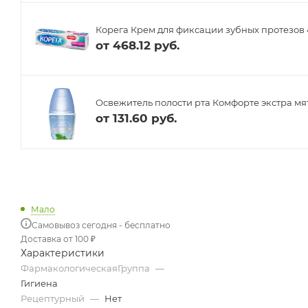
Корега Крем для фиксации зубных протезов 
от
468.12 руб.
Освежитель полости рта Комфорте экстра мят
от
131.60 руб.
Мало
Самовывоз сегодня - бесплатно
Доставка от 100 ₽
Характеристики
ФармакологическаяГруппа
—
Гигиена
Рецептурный
—
Нет