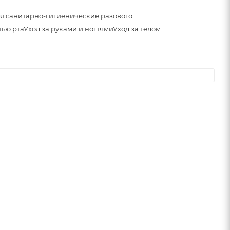
я санитарно-гигиенические разового
тью рта
Уход за руками и ногтями
Уход за телом