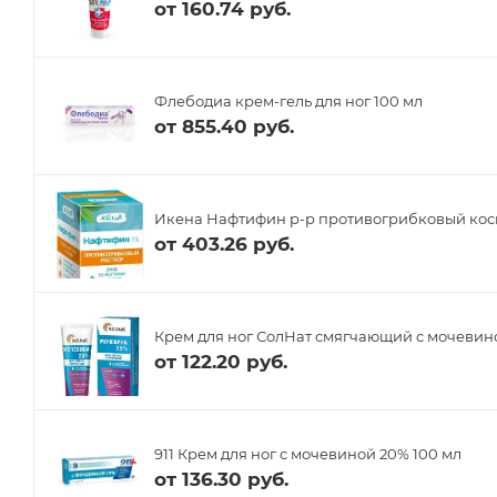
от
160.74 руб.
Флебодиа крем-гель для ног 100 мл
от
855.40 руб.
Икена Нафтифин р-р противогрибковый косм
от
403.26 руб.
Крем для ног СолНат смягчающий с мочевино
от
122.20 руб.
911 Крем для ног с мочевиной 20% 100 мл
от
136.30 руб.