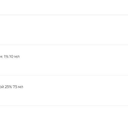
. 1% 10 мл
й 25% 75 мл