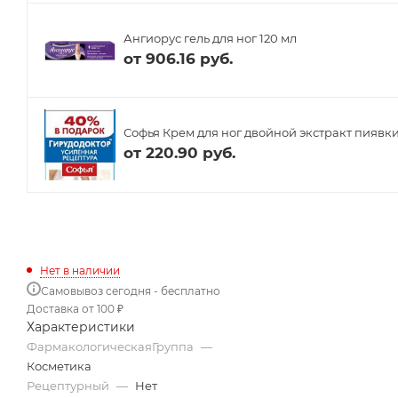
Ангиорус гель для ног 120 мл
от
906.16 руб.
Софья Крем для ног двойной экстракт пиявк
от
220.90 руб.
Нет в наличии
Самовывоз сегодня - бесплатно
Доставка от 100 ₽
Характеристики
ФармакологическаяГруппа
—
Косметика
Рецептурный
—
Нет