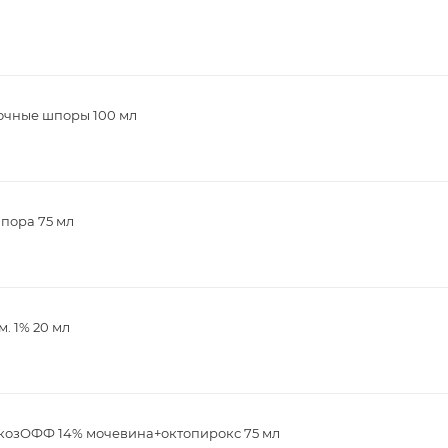
очные шпоры 100 мл
шпора 75 мл
. 1% 20 мл
козОФФ 14% мочевина+октопирокс 75 мл