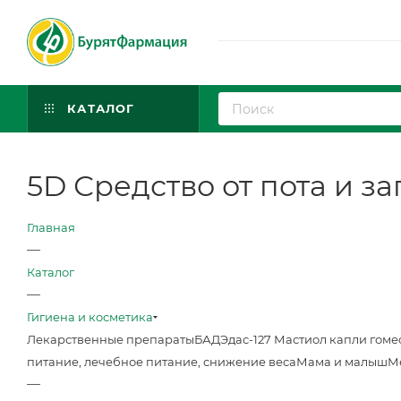
КАТАЛОГ
5D Средство от пота и зап
Главная
—
Каталог
—
Гигиена и косметика
Лекарственные препараты
БАД
Эдас-127 Мастиол капли гоме
питание, лечебное питание, снижение веса
Мама и малыш
М
—