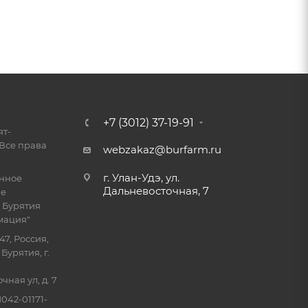
+7 (3012) 37-19-91
ят-
Все права
webzakaz@burfarm.ru
г. Улан-Удэ, ул.
енное
Дальневосточная, 7
ие
 Бурятия
мация"
47, Россия,
Бурятия, г.
ная ул, д. 7
042-01171-