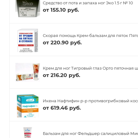
Средство от пота и запаха ног Эко 1.5 г № 10
от
155.10 руб.
Скорая помощь Крем-бальзам для пяток Пят
от
220.90 руб.
Крем для ног Тигровый глаз Орто пяточная 
от
216.20 руб.
Икена Нафтифин р-р противогрибковый косм
от
619.46 руб.
Бальзам для ног Фельдшер салициловый Ми