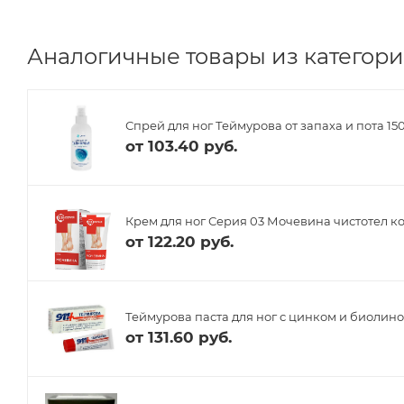
Аналогичные товары из категории
Спрей для ног Теймурова от запаха и пота 15
от
103.40 руб.
Крем для ног Серия 03 Мочевина чистотел к
от
122.20 руб.
Теймурова паста для ног с цинком и биолино
от
131.60 руб.