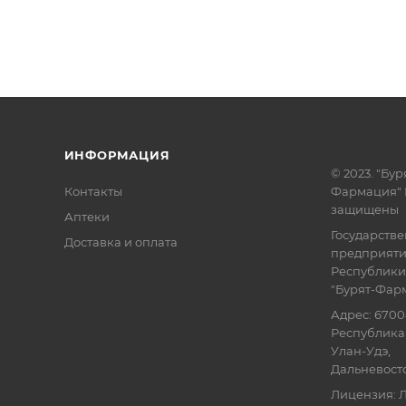
ИНФОРМАЦИЯ
© 2023. "Бур
Контакты
Фармация" 
защищены
Аптеки
Государств
Доставка и оплата
предприят
Республики
"Бурят-Фар
Адрес: 6700
Республика 
Улан-Удэ,
Дальневосточ
Лицензия: Л