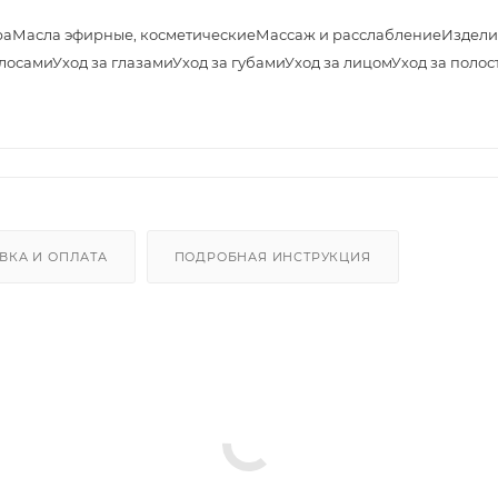
ра
Масла эфирные, косметические
Массаж и расслабление
Издели
олосами
Уход за глазами
Уход за губами
Уход за лицом
Уход за полос
ВКА И ОПЛАТА
ПОДРОБНАЯ ИНСТРУКЦИЯ