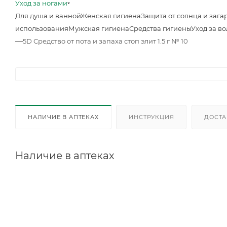
Уход за ногами
Для душа и ванной
Женская гигиена
Защита от солнца и зага
использования
Мужская гигиена
Средства гигиены
Уход за в
—
5D Средство от пота и запаха стоп элит 1.5 г № 10
НАЛИЧИЕ В АПТЕКАХ
ИНСТРУКЦИЯ
ДОСТА
Наличие в аптеках