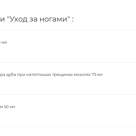
 "Уход за ногами" :
0 мл
ора дуба при натоптышах трещинах мозолях 75 мл
м 50 мл