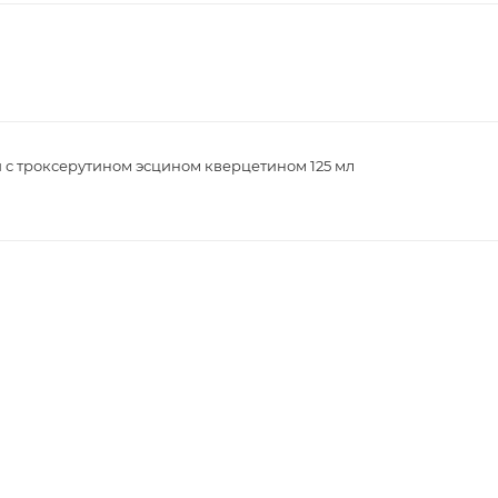
и с троксерутином эсцином кверцетином 125 мл