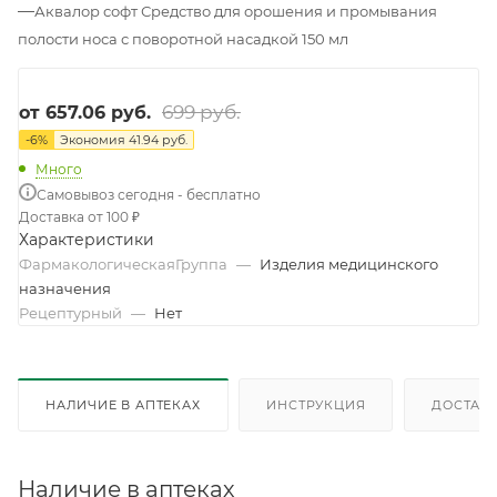
—
Аквалор софт Средство для орошения и промывания
полости носа с поворотной насадкой 150 мл
699 руб.
от
657.06 руб.
-
6
%
Экономия
41.94 руб.
Много
Самовывоз сегодня - бесплатно
Доставка от 100 ₽
Характеристики
ФармакологическаяГруппа
—
Изделия медицинского
назначения
Рецептурный
—
Нет
НАЛИЧИЕ В АПТЕКАХ
ИНСТРУКЦИЯ
ДОСТАВК
Наличие в аптеках