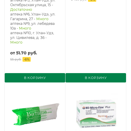
аптека №5, Улан-Удэ, ул. ​
Октябрьская улица, 15
-
Достаточно
аптека №6, Улан-Удэ, ул.
Гагарина, 27
-
Много
аптека №9, ул. лебедева
10а
-
Много
аптека №10, г. Улан-Удэ,
ул. Цивилева, д. 36
-
Много
от
51.70 руб.
55 руб.
-
6
%
В КОРЗИНУ
В КОРЗИНУ