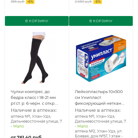
385 руб.
-
6
%
2 680 руб.
-
6
%
В КОРЗИНУ
В КОРЗИНУ
Чулки компрес. до
Лейкопластырь 10х500
бедра класс I 18-21 мм
см Унипласт
рт.ст. р. 6 черн. с откр.
фиксирующий неткан.
мыском Ч1(п)-К
основа
Наличие в аптеках:
Наличие в аптеках:
аптека №1, Улан-Удэ,
аптека №1, Улан-Удэ,
Дальневосточная улица, 7
Дальневосточная улица, 7
-
Мало
-
Мало
аптека №2, Улан-Удэ, ул.
Боевая, дом №5Г, 1 этаж
-
от
761.40 руб.