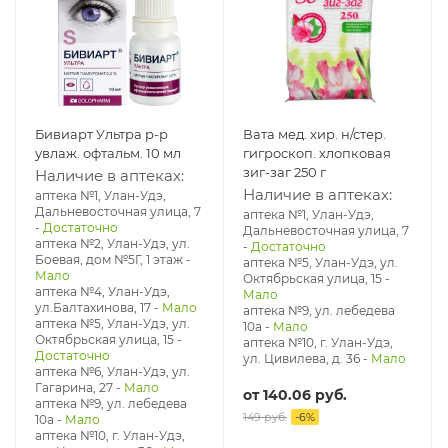
Бивиарт Ультра р-р
Вата мед. хир. н/стер.
увлаж. офтальм. 10 мл
гигроскоп. хлопковая
зиг-заг 250 г
Наличие в аптеках:
Наличие в аптеках:
аптека №1, Улан-Удэ,
Дальневосточная улица, 7
аптека №1, Улан-Удэ,
-
Достаточно
Дальневосточная улица, 7
аптека №2, Улан-Удэ, ул.
-
Достаточно
Боевая, дом №5Г, 1 этаж
-
аптека №5, Улан-Удэ, ул. ​
Мало
Октябрьская улица, 15
-
аптека №4, Улан-Удэ,
Мало
ул.Балтахинова, 17
-
Мало
аптека №9, ул. лебедева
аптека №5, Улан-Удэ, ул. ​
10а
-
Мало
Октябрьская улица, 15
-
аптека №10, г. Улан-Удэ,
Достаточно
ул. Цивилева, д. 36
-
Мало
аптека №6, Улан-Удэ, ул.
Гагарина, 27
-
Мало
от
140.06 руб.
аптека №9, ул. лебедева
149 руб.
-
6
%
10а
-
Мало
аптека №10, г. Улан-Удэ,