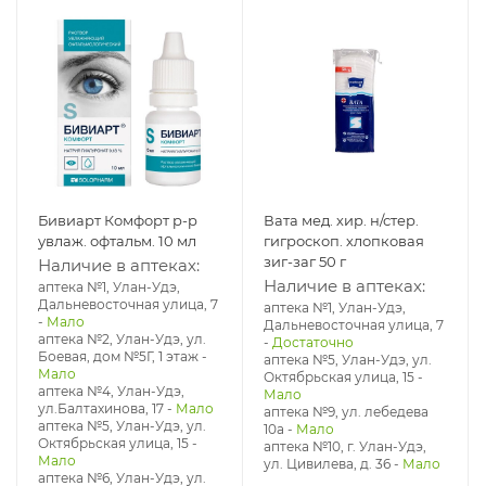
Бивиарт Комфорт р-р
Вата мед. хир. н/стер.
увлаж. офтальм. 10 мл
гигроскоп. хлопковая
зиг-заг 50 г
Наличие в аптеках:
Наличие в аптеках:
аптека №1, Улан-Удэ,
Дальневосточная улица, 7
аптека №1, Улан-Удэ,
-
Мало
Дальневосточная улица, 7
аптека №2, Улан-Удэ, ул.
-
Достаточно
Боевая, дом №5Г, 1 этаж
-
аптека №5, Улан-Удэ, ул. ​
Мало
Октябрьская улица, 15
-
аптека №4, Улан-Удэ,
Мало
ул.Балтахинова, 17
-
Мало
аптека №9, ул. лебедева
аптека №5, Улан-Удэ, ул. ​
10а
-
Мало
Октябрьская улица, 15
-
аптека №10, г. Улан-Удэ,
Мало
ул. Цивилева, д. 36
-
Мало
аптека №6, Улан-Удэ, ул.