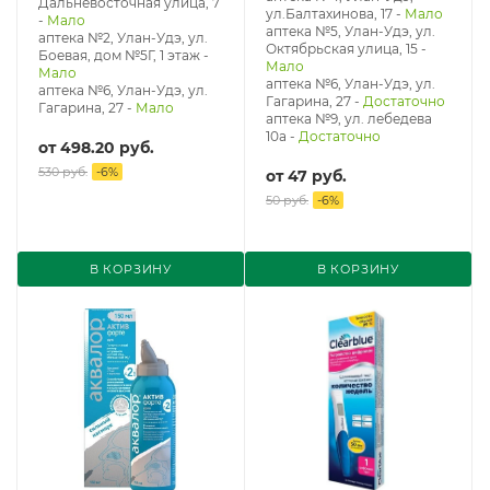
Дальневосточная улица, 7
ул.Балтахинова, 17
-
Мало
-
Мало
аптека №5, Улан-Удэ, ул. ​
аптека №2, Улан-Удэ, ул.
Октябрьская улица, 15
-
Боевая, дом №5Г, 1 этаж
-
Мало
Мало
аптека №6, Улан-Удэ, ул.
аптека №6, Улан-Удэ, ул.
Гагарина, 27
-
Достаточно
Гагарина, 27
-
Мало
аптека №9, ул. лебедева
10а
-
Достаточно
от
498.20 руб.
530 руб.
-
6
%
от
47 руб.
50 руб.
-
6
%
В КОРЗИНУ
В КОРЗИНУ