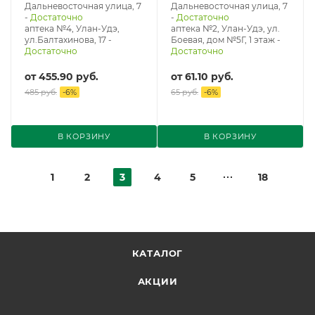
Дальневосточная улица, 7
Дальневосточная улица, 7
-
Достаточно
-
Достаточно
аптека №4, Улан-Удэ,
аптека №2, Улан-Удэ, ул.
ул.Балтахинова, 17
-
Боевая, дом №5Г, 1 этаж
-
Достаточно
Достаточно
от
455.90 руб.
от
61.10 руб.
485 руб.
-
6
%
65 руб.
-
6
%
В КОРЗИНУ
В КОРЗИНУ
1
2
3
4
5
18
КАТАЛОГ
АКЦИИ