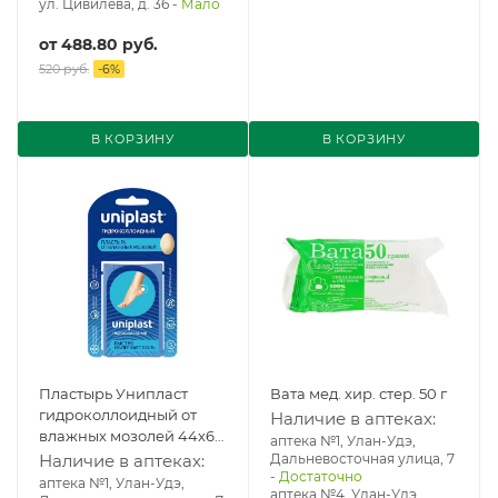
ул. Цивилева, д. 36
-
Мало
от
488.80 руб.
520 руб.
-
6
%
В КОРЗИНУ
В КОРЗИНУ
Пластырь Унипласт
Вата мед. хир. стер. 50 г
гидроколлоидный от
Наличие в аптеках:
влажных мозолей 44х69
аптека №1, Улан-Удэ,
мм №5
Наличие в аптеках:
Дальневосточная улица, 7
-
Достаточно
аптека №1, Улан-Удэ,
аптека №4, Улан-Удэ,