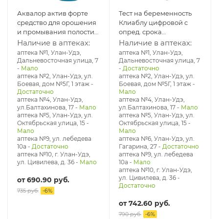
Аквалор актив форте
Тест на беременность
средство для орошения
Клиаблу цифровой с
и промывания полости
опред. срока
носа 150 мл
беременности
Наличие в аптеках:
Наличие в аптеках:
аптека №1, Улан-Удэ,
аптека №1, Улан-Удэ,
Дальневосточная улица, 7
Дальневосточная улица, 7
-
Мало
-
Достаточно
аптека №2, Улан-Удэ, ул.
аптека №2, Улан-Удэ, ул.
Боевая, дом №5Г, 1 этаж
-
Боевая, дом №5Г, 1 этаж
-
Достаточно
Мало
аптека №4, Улан-Удэ,
аптека №4, Улан-Удэ,
ул.Балтахинова, 17
-
Мало
ул.Балтахинова, 17
-
Мало
аптека №5, Улан-Удэ, ул. ​
аптека №5, Улан-Удэ, ул. ​
Октябрьская улица, 15
-
Октябрьская улица, 15
-
Мало
Мало
аптека №9, ул. лебедева
аптека №6, Улан-Удэ, ул.
10а
-
Достаточно
Гагарина, 27
-
Достаточно
аптека №10, г. Улан-Удэ,
аптека №9, ул. лебедева
ул. Цивилева, д. 36
-
Мало
10а
-
Мало
аптека №10, г. Улан-Удэ,
ул. Цивилева, д. 36
-
от
690.90 руб.
Достаточно
735 руб.
-
6
%
от
742.60 руб.
790 руб.
-
6
%