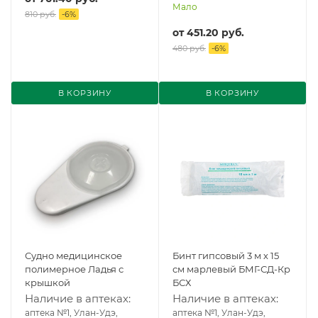
Мало
810 руб.
-
6
%
от
451.20 руб.
480 руб.
-
6
%
В КОРЗИНУ
В КОРЗИНУ
Судно медицинское
Бинт гипсовый 3 м х 15
полимерное Ладья с
см марлевый БМГ-СД-Кр
крышкой
БСХ
Наличие в аптеках:
Наличие в аптеках:
аптека №1, Улан-Удэ,
аптека №1, Улан-Удэ,