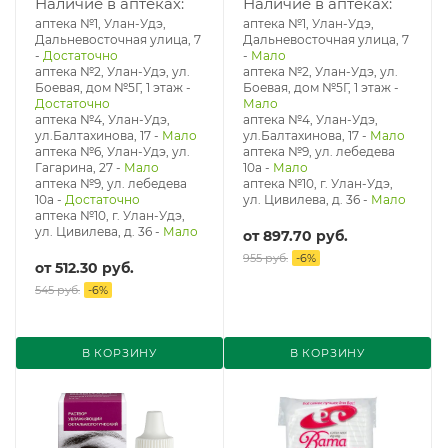
промывания полости
кольцеобразной формы
Наличие в аптеках:
Наличие в аптеках:
носа 50 мл
тип № 2
аптека №1, Улан-Удэ,
аптека №1, Улан-Удэ,
Дальневосточная улица, 7
Дальневосточная улица, 7
-
Достаточно
-
Мало
аптека №2, Улан-Удэ, ул.
аптека №2, Улан-Удэ, ул.
Боевая, дом №5Г, 1 этаж
-
Боевая, дом №5Г, 1 этаж
-
Достаточно
Мало
аптека №4, Улан-Удэ,
аптека №4, Улан-Удэ,
ул.Балтахинова, 17
-
Мало
ул.Балтахинова, 17
-
Мало
аптека №6, Улан-Удэ, ул.
аптека №9, ул. лебедева
Гагарина, 27
-
Мало
10а
-
Мало
аптека №9, ул. лебедева
аптека №10, г. Улан-Удэ,
10а
-
Достаточно
ул. Цивилева, д. 36
-
Мало
аптека №10, г. Улан-Удэ,
ул. Цивилева, д. 36
-
Мало
от
897.70 руб.
955 руб.
-
6
%
от
512.30 руб.
545 руб.
-
6
%
В КОРЗИНУ
В КОРЗИНУ