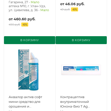
Гагарина, 27
-
Мало
от
46.06 руб.
аптека №10, г. Улан-Удэ,
49 руб.
-
6
%
ул. Цивилева, д. 36
-
Мало
от
460.60 руб.
490 руб.
-
6
%
В КОРЗИНУ
В КОРЗИНУ
Аквалор актив софт
Контрацептив
мини средство для
внутриматочный
орошения и
Юнона-Био Т Ag