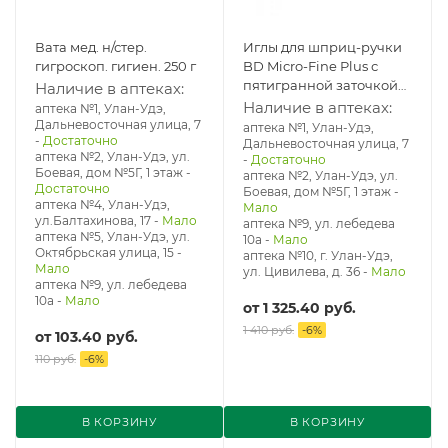
Вата мед. н/стер.
Иглы для шприц-ручки
гигроскоп. гигиен. 250 г
BD Micro-Fine Plus с
пятигранной заточкой
Наличие в аптеках:
по технологии
Наличие в аптеках:
аптека №1, Улан-Удэ,
PentaPoint 32G 0.23х4 мм
Дальневосточная улица, 7
аптека №1, Улан-Удэ,
-
Достаточно
№100
Дальневосточная улица, 7
аптека №2, Улан-Удэ, ул.
-
Достаточно
Боевая, дом №5Г, 1 этаж
-
аптека №2, Улан-Удэ, ул.
Достаточно
Боевая, дом №5Г, 1 этаж
-
аптека №4, Улан-Удэ,
Мало
ул.Балтахинова, 17
-
Мало
аптека №9, ул. лебедева
аптека №5, Улан-Удэ, ул. ​
10а
-
Мало
Октябрьская улица, 15
-
аптека №10, г. Улан-Удэ,
Мало
ул. Цивилева, д. 36
-
Мало
аптека №9, ул. лебедева
10а
-
Мало
от
1 325.40 руб.
1 410 руб.
-
6
%
от
103.40 руб.
110 руб.
-
6
%
В КОРЗИНУ
В КОРЗИНУ