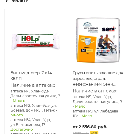
ФИЛЬТР
Бинт мед. стер. 7 х 14
Трусы впитывающие для
ХЕЛП
взрослых, страд.
недержанием Сени
Наличие в аптеках:
актив нормал M 80-
Наличие в аптеках:
аптека №1, Улан-Удэ,
110см № 30
Дальневосточная улица, 7
аптека №1, Улан-Удэ,
-
Много
Дальневосточная улица, 7
аптека №2, Улан-Удэ, ул.
-
Мало
Боевая, дом №5Г, 1 этаж
-
аптека №9, ул. лебедева
Много
10а
-
Мало
аптека №4, Улан-Удэ,
ул.Балтахинова, 17
-
от
2 556.80 руб.
Достаточно
2 720 руб.
-
6
%