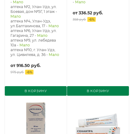
-
Мало
-
Мало
аптека №2, Улан-Удэ, ул.
Боевая, дом №5Г, 1 этаж
-
от
336.52 руб.
Мало
358 руб.
-
6
%
аптека №4, Улан-Удэ,
ул.Балтахинова, 17
-
Мало
аптека №6, Улан-Удэ, ул.
Гагарина, 27
-
Мало
аптека №9, ул. лебедева
10а
-
Мало
аптека №10, г. Улан-Удэ,
ул. Цивилева, д. 36
-
Мало
от
916.50 руб.
975 руб.
-
6
%
В КОРЗИНУ
В КОРЗИНУ