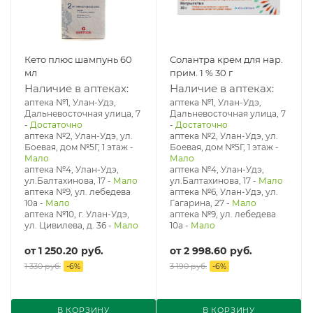
Кето плюс шампунь 60
Солантра крем для нар.
мл
прим. 1 % 30 г
Наличие в аптеках:
Наличие в аптеках:
аптека №1, Улан-Удэ,
аптека №1, Улан-Удэ,
Дальневосточная улица, 7
Дальневосточная улица, 7
-
Достаточно
-
Достаточно
аптека №2, Улан-Удэ, ул.
аптека №2, Улан-Удэ, ул.
Боевая, дом №5Г, 1 этаж
-
Боевая, дом №5Г, 1 этаж
-
Мало
Мало
аптека №4, Улан-Удэ,
аптека №4, Улан-Удэ,
ул.Балтахинова, 17
-
Мало
ул.Балтахинова, 17
-
Мало
аптека №9, ул. лебедева
аптека №6, Улан-Удэ, ул.
10а
-
Мало
Гагарина, 27
-
Мало
аптека №10, г. Улан-Удэ,
аптека №9, ул. лебедева
ул. Цивилева, д. 36
-
Мало
10а
-
Мало
от
1 250.20 руб.
от
2 998.60 руб.
1 330 руб.
-
6
%
3 190 руб.
-
6
%
В КОРЗИНУ
В КОРЗИНУ