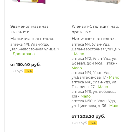
Эваменол мазь наз.
Клензит-С гель для нар.
1%+1% 15 г
прим. 15 г
Наличие в аптеках:
Наличие в аптеках:
аптека №1, Улан-Удэ,
аптека №1, Улан-Удэ,
Дальневосточная улица, 7
Дальневосточная улица, 7
-
Достаточно
-
Мало
аптека №2, Улан-Удэ, ул.
Боевая, дом №5Г, 1 этаж
-
от
150.40 руб.
Мало
160 руб.
-
6
%
аптека №4, Улан-Удэ,
ул.Балтахинова, 17
-
Мало
аптека №6, Улан-Удэ, ул.
Гагарина, 27
-
Мало
аптека №9, ул. лебедева
10а
-
Мало
аптека №10, г. Улан-Удэ,
ул. Цивилева, д. 36
-
Мало
от
1 203.20 руб.
1 280 руб.
-
6
%