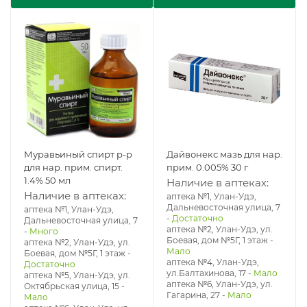
Муравьиный спирт р-р
Дайвонекс мазь для нар.
для нар. прим. спирт.
прим. 0.005% 30 г
1.4% 50 мл
Наличие в аптеках:
Наличие в аптеках:
аптека №1, Улан-Удэ,
Дальневосточная улица, 7
аптека №1, Улан-Удэ,
-
Достаточно
Дальневосточная улица, 7
аптека №2, Улан-Удэ, ул.
-
Много
Боевая, дом №5Г, 1 этаж
-
аптека №2, Улан-Удэ, ул.
Мало
Боевая, дом №5Г, 1 этаж
-
аптека №4, Улан-Удэ,
Достаточно
ул.Балтахинова, 17
-
Мало
аптека №5, Улан-Удэ, ул. ​
аптека №6, Улан-Удэ, ул.
Октябрьская улица, 15
-
Гагарина, 27
-
Мало
Мало