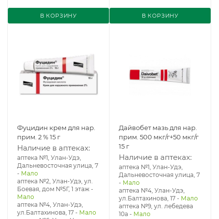
В КОРЗИНУ
В КОРЗИНУ
Фуцидин крем для нар.
Дайвобет мазь для нар.
прим. 2 % 15 г
прим. 500 мкг/г+50 мкг/г
15 г
Наличие в аптеках:
Наличие в аптеках:
аптека №1, Улан-Удэ,
Дальневосточная улица, 7
аптека №1, Улан-Удэ,
-
Мало
Дальневосточная улица, 7
аптека №2, Улан-Удэ, ул.
-
Мало
Боевая, дом №5Г, 1 этаж
-
аптека №4, Улан-Удэ,
Мало
ул.Балтахинова, 17
-
Мало
аптека №4, Улан-Удэ,
аптека №9, ул. лебедева
ул.Балтахинова, 17
-
Мало
10а
-
Мало