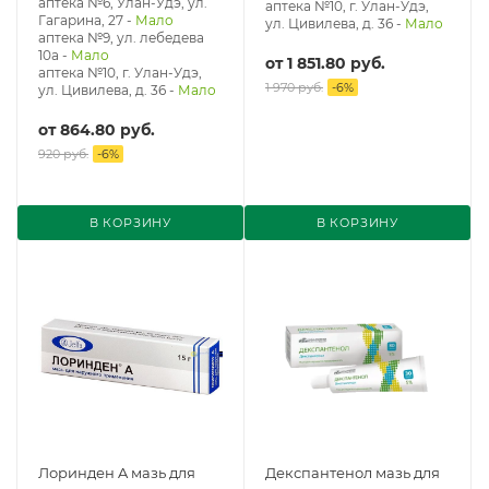
аптека №6, Улан-Удэ, ул.
аптека №10, г. Улан-Удэ,
Гагарина, 27
-
Мало
ул. Цивилева, д. 36
-
Мало
аптека №9, ул. лебедева
10а
-
Мало
от
1 851.80 руб.
аптека №10, г. Улан-Удэ,
1 970 руб.
-
6
%
ул. Цивилева, д. 36
-
Мало
от
864.80 руб.
920 руб.
-
6
%
В КОРЗИНУ
В КОРЗИНУ
Лоринден A мазь для
Декспантенол мазь для