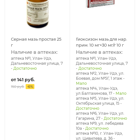
Серная мазь простая 25
Гиоксизон мазь для нар.
г
прим. 10 мг+30 мг/г 10 г
Наличие в аптеках:
Наличие в аптеках:
аптека №1, Улан-Удэ,
аптека №1, Улан-Удэ,
Дальневосточная улица, 7
Дальневосточная улица, 7
-
Достаточно
-
Достаточно
аптека №2, Улан-Удэ, ул.
Боевая, дом №5Г, 1 этаж
-
от
141 руб.
Мало
150 руб.
-
6
%
аптека №4, Улан-Удэ,
ул.Балтахинова, 17
-
Мало
аптека №5, Улан-Удэ, ул. ​
Октябрьская улица, 15
-
Достаточно
аптека №6, Улан-Удэ, ул.
Гагарина, 27
-
Достаточно
аптека №9, ул. лебедева
10а
-
Достаточно
аптека №10, г. Улан-Удэ,
ул. Цивилева, д. 36
-