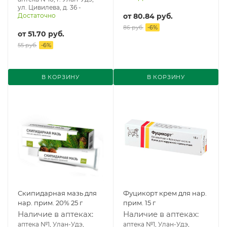
ул. Цивилева, д. 36
-
Достаточно
от
80.84 руб.
86 руб.
-
6
%
от
51.70 руб.
55 руб.
-
6
%
В КОРЗИНУ
В КОРЗИНУ
Скипидарная мазь для
Фуцикорт крем для нар.
нар. прим. 20% 25 г
прим. 15 г
Наличие в аптеках:
Наличие в аптеках:
аптека №1, Улан-Удэ,
аптека №1, Улан-Удэ,