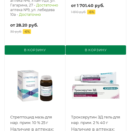
аптека №6, Улан-Удэ, ул.
Гагарина, 27
-
Достаточно
от
1 701.40 руб.
аптека №9, ул. лебедева
1 810 руб.
-
6
%
10а
-
Достаточно
от
28.20 руб.
30 руб.
-
6
%
В КОРЗИНУ
В КОРЗИНУ
Стрептоцид мазь для
Троксерутин ЗД гель для
нар. прим. 10 % 25 г
нар. прим. 2 % 40 г
Наличие в аптеках:
Наличие в аптеках: